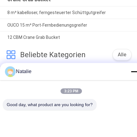
8 m³ kabelloser, ferngesteuerter Schüttgutgreifer
OUCO 15 m³ Port-Fernbedienungsgreifer
12 CBM Crane Grab Bucket
Beliebte Kategorien
Alle
Natalie
Mechanischer 
Crane Grab Bucket
Greifer
Maschinenhälften-
Hydraulischer 
3:23 PM
Greifer
Greifer
Good day, what product are you looking for?
Drahtloses 
Marine Cranes
Fernsteuerungszupacken
Schiffs-Plattform-
Offshoresockel-Kran
Kräne