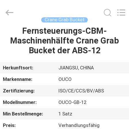
OUCO
INTERNATIONAL
GROUP
CO.,
LTD.
Crane Grab Bucket
All
Rights
Fernsteuerungs-CBM-
ZU
Reserved.
Maschinenhälfte Crane Grab
HAUSE
Bucket der ABS-12
PRODUKTE
Herkunftsort:
JIANGSU, CHINA
VIDEOS
Markenname:
OUCO
Zertifizierung:
ISO/CE/CCS/BV/ABS
VR-
Modellnummer:
OUCO-GB-12
SHOW
Min Bestellmenge:
1 Satz
ÜBER
Preis:
Verhandlungsfähig