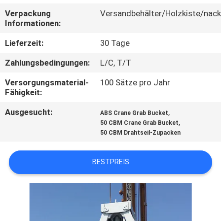
UNS
Verpackung
Versandbehälter/Holzkiste/nack
Informationen:
WERKSBESICHTIGUNG
Lieferzeit:
30 Tage
Zahlungsbedingungen:
L/C, T/T
QUALITÄTSKONTROLLE
Versorgungsmaterial-
100 Sätze pro Jahr
Fähigkeit:
NEUIGKEITEN
Ausgesucht:
,
ABS Crane Grab Bucket
,
50 CBM Crane Grab Bucket
RECHTSSACHEN
50 CBM Drahtseil-Zupacken
CONTACT
BESTPREIS
US
SITEMAP