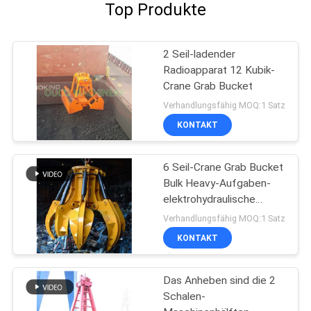
Top Produkte
2 Seil-ladender
Radioapparat 12 Kubik-
Crane Grab Bucket
Verhandlungsfähig MOQ:1 Satz
KONTAKT
6 Seil-Crane Grab Bucket
Bulk Heavy-Aufgaben-
elektrohydraulische
Fracht-orange Schalen
Verhandlungsfähig MOQ:1 Satz
KONTAKT
Das Anheben sind die 2
Schalen-