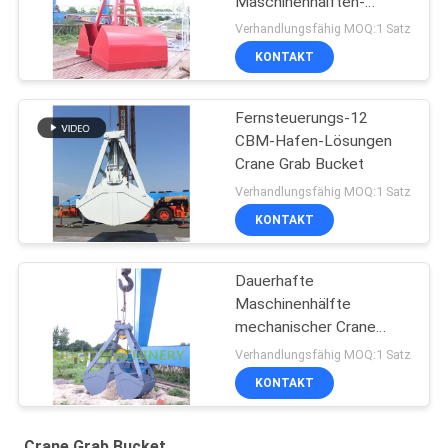
Maschinenhälften-
mechanischer Greifer
Verhandlungsfähig MOQ:1 Satz
sperrig
KONTAKT
Fernsteuerungs-12
CBM-Hafen-Lösungen
Crane Grab Bucket
Verhandlungsfähig MOQ:1 Satz
KONTAKT
Dauerhafte
Maschinenhälfte
mechanischer Crane
Grab Bucket
Verhandlungsfähig MOQ:1 Satz
KONTAKT
Crane Grab Bucket