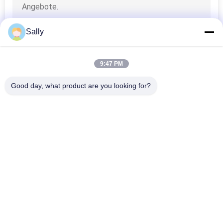
Sally
9:47 PM
Good day, what product are you looking for?
Beliebte Kategorien
Alle
Mechanischer 
Crane Grab Bucket
Greifer
Maschinenhälften-
Hydraulischer 
Greifer
Greifer
Drahtloses 
Marine Cranes
Fernsteuerungszupacken