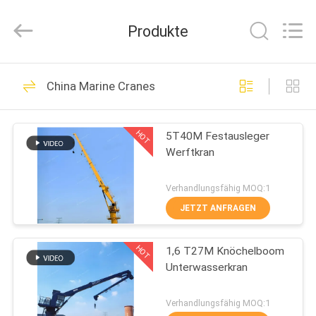
OUCO
INTERNATIONAL
GROUP
Produkte
CO.,
LTD.
All
Rights
ZU
Reserved.
38
China Marine Cranes
HAUSE
Crane Grab Bucket
HOT
5T40M Festausleger
PRODUKTE
Werftkran
VIDEOS
Verhandlungsfähig MOQ:1
JETZT ANFRAGEN
49
VR-
Mechanischer
HOT
1,6 T27M Knöchelboom
SHOW
Unterwasserkran
Greifer
ÜBER
Verhandlungsfähig MOQ:1