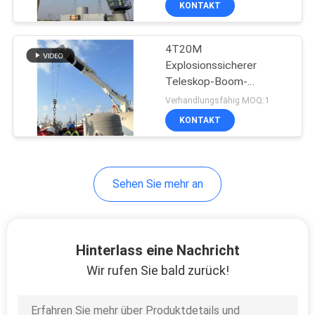
KONTAKT
20
Behälter-anhebende
4T20M
Spreizer
Explosionssicherer
Teleskop-Boom-
Marinkran
Verhandlungsfähig MOQ:1
KONTAKT
33
Sehen Sie mehr an
Eco-Trichter
Hinterlass eine Nachricht
Wir rufen Sie bald zurück!