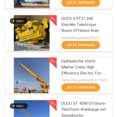
UNS
JETZT ANFRAGEN
HOT
OUCO 0.9T21.6M
WERKSBESICHTIGUNG
19
Knuckle Telescope
Boom Offshore Kran
Maschinenhälften-
QUALITÄTSKONTROLLE
Verhandlungsfähig MOQ:1
Greifer
JETZT ANFRAGEN
NEUIGKEITEN
HOT
hydraulische steife
Marine Crane High
RECHTSSACHEN
Efficiency Electric For-
30
harte Beanspruchung
Verhandlungsfähig MOQ:1 Satz
des Boom-25T
CONTACT
Hydraulischer
JETZT ANFRAGEN
US
Greifer
HOT
OUCO 3T 40M Offshore-
Plattform-Kranbarge mit
SITEMAP
Dieselmotor