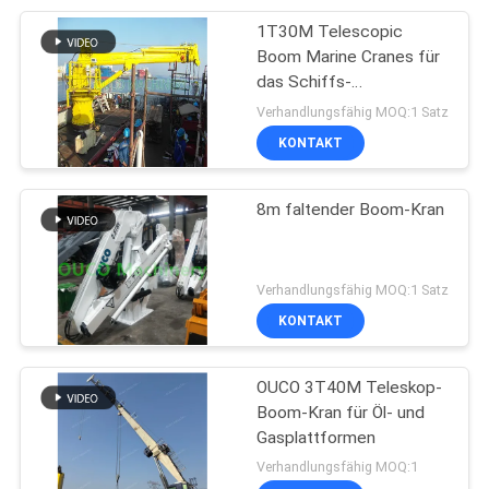
1T30M Telescopic
76
Boom Marine Cranes für
Teleskopausleger-
das Schiffs-
Schreibtisch-Fracht-
Verhandlungsfähig MOQ:1 Satz
Kran
Anheben
KONTAKT
8m faltender Boom-Kran
16
Verhandlungsfähig MOQ:1 Satz
Lastwagen
KONTAKT
angebrachter Kran
OUCO 3T40M Teleskop-
Boom-Kran für Öl- und
Gasplattformen
Verhandlungsfähig MOQ:1