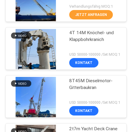
Verhandlungsfähig MOQ:1
DATENSCHUTZRICHTLINIE
JETZT ANFRAGEN
57
Drahtloses
4T 14M Knöchel- und
Klappbohrkranich
Fernsteuerungszupacke
USD 50000-100000 /Set MOQ:1
KONTAKT
8T45M Dieselmotor-
123
Gitterbaukran
Marine Cranes
USD 50000-100000 /Set MOQ:1
KONTAKT
2t7m Yacht Deck Crane