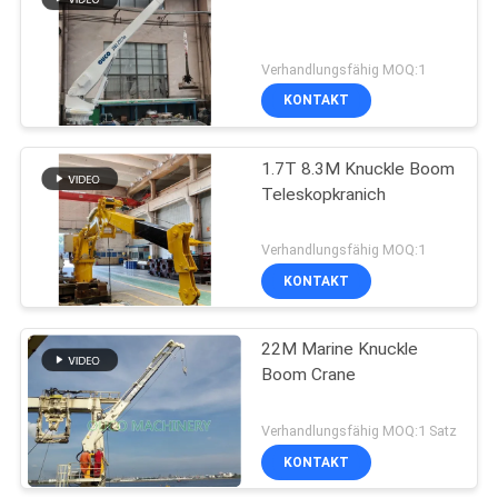
20
Verhandlungsfähig MOQ:1
KONTAKT
Offshoresockel-Kran
1.7T 8.3M Knuckle Boom
Teleskopkranich
Verhandlungsfähig MOQ:1
KONTAKT
33
Schiffs-Plattform-
22M Marine Knuckle
Boom Crane
Kräne
Verhandlungsfähig MOQ:1 Satz
KONTAKT