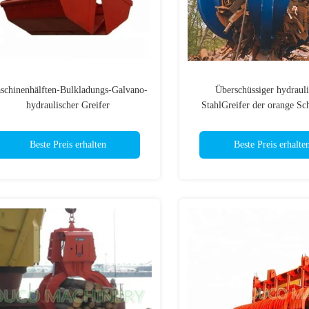
schinenhälften-Bulkladungs-Galvano-
Überschüssiger hydrauli
hydraulischer Greifer
StahlGreifer der orange S
14,5
Beste Preis erhalten
Beste Preis erhalte