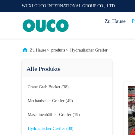
WUXI OUCO INTERNATIONAL GROUP CO., LTD
Zu Hause
P
Zu Hause
>
produits
>
Hydraulischer Greifer
Alle Produkte
Crane Grab Bucket
(38)
Mechanischer Greifer
(49)
Maschinenhälften-Greifer
(19)
Hydraulischer Greifer
(30)