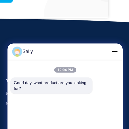
Sally
12:04 PM
Veranstaltungen
Good day, what product are you looking 
Antrag Ein Zitat
for?
Rechtssachen
TELEFON: 86-510-8273-7166
Nachrichten
Fax: 86-510-8391-5801



