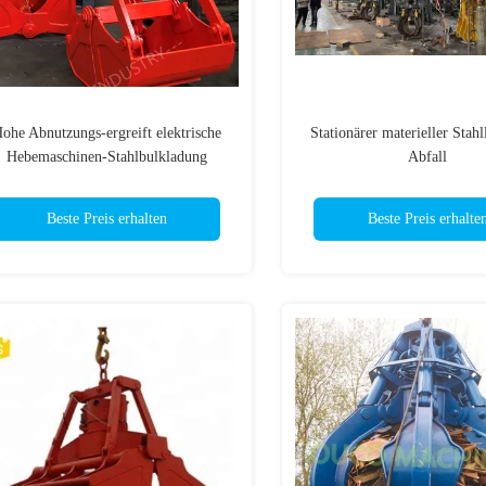
ohe Abnutzungs-ergreift elektrische
Stationärer materieller Stahl
Hebemaschinen-Stahlbulkladung
Abfall
manuellen Zug
Beste Preis erhalten
Beste Preis erhalte