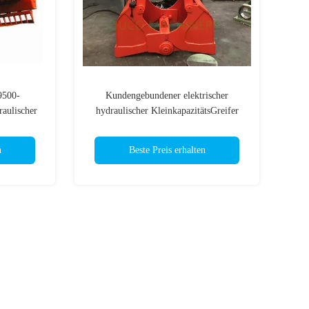
9500-
Kundengebundener elektrischer
aulischer
hydraulischer KleinkapazitätsGreifer
mer
n
Beste Preis erhalten