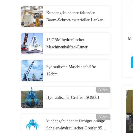
Kundengebundener faltender
Boom-Schrott-materieller Lenker-
Schalen-Zupacken 19 Mpa
Ma
13 CBM hydraulischer
Maschinenhälften-Eimer
hydraulische Maschinenhälfte
12cbm
Video
Hydraulischer Greifer ISO9001
Video
kundengebundener farbiger orange
Schalen-hydraulischer Greifer 9500