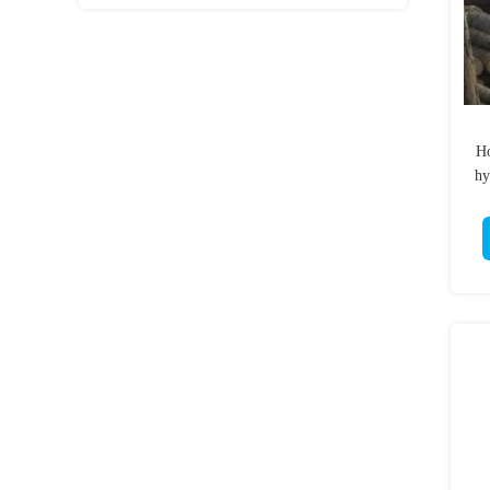
Kilogramm Electirc
Ho
hy