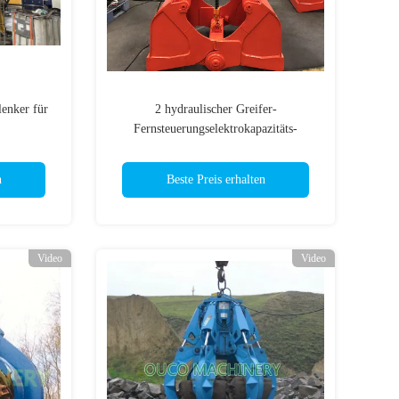
lenker für
2 hydraulischer Greifer-
Fernsteuerungselektrokapazitäts-
Maschinenhälfte des Seil-0.5cm benutzt
in den Bergwerken
n
Beste Preis erhalten
Video
Video