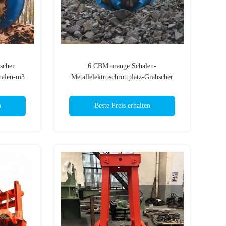
scher
6 CBM orange Schalen-
chalen-m3
Metallelektroschrottplatz-Grabscher
n
Beste Preis erhalten