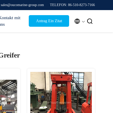
e sales@oucomarine-group.com
TELEFON: 86-510-8273-7166
Kontakt mit


Antrag Ein Zitat
uns
Greifer