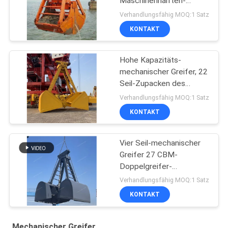
Maschinenhälften-
mechanisches Greifer-
Verhandlungsfähig MOQ:1 Satz
2peels
KONTAKT
Hohe Kapazitäts-
mechanischer Greifer, 22
Seil-Zupacken des
Kubikmeter-vier
Verhandlungsfähig MOQ:1 Satz
KONTAKT
Vier Seil-mechanischer
Greifer 27 CBM-
Doppelgreifer-
Maschinenhälften-
Verhandlungsfähig MOQ:1 Satz
Zupacken
KONTAKT
Mechanischer Greifer