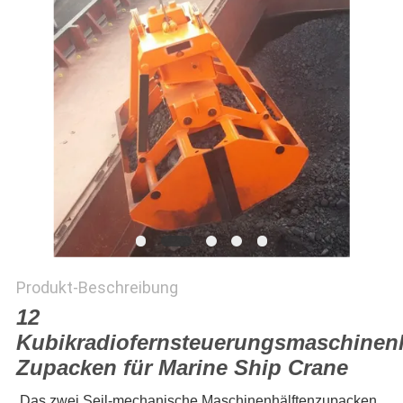
DATENSCHUTZRICHTLINIE
Produkt-Beschreibung
12
Kubikradiofernsteuerungsmaschinenh
Zupacken für Marine Ship Crane
Das zwei Seil-mechanische Maschinenhälftenzupacken 