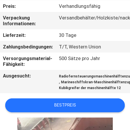
UNS
Preis:
Verhandlungsfähig
Verpackung
Versandbehälter/Holzkiste/nack
WERKSBESICHTIGUNG
Informationen:
Lieferzeit:
30 Tage
QUALITÄTSKONTROLLE
Zahlungsbedingungen:
T/T, Western Union
NEUIGKEITEN
Versorgungsmaterial-
500 Sätze pro Jahr
Fähigkeit:
Ausgesucht:
RECHTSSACHEN
Radiofernsteuerungsmaschinenhälftenz
,
Marineschiffskran-Maschinenhälftenzu
Kubikgreifer der maschinenhälfte 12
CONTACT
US
BESTPREIS
SITEMAP