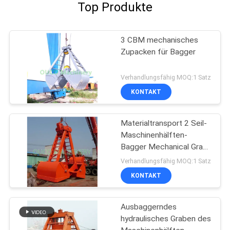
Top Produkte
3 CBM mechanisches
Zupacken für Bagger
Verhandlungsfähig MOQ:1 Satz
KONTAKT
Materialtransport 2 Seil-
Maschinenhälften-
Bagger Mechanical Grab
Bucket
Verhandlungsfähig MOQ:1 Satz
KONTAKT
Ausbaggerndes
hydraulisches Graben des