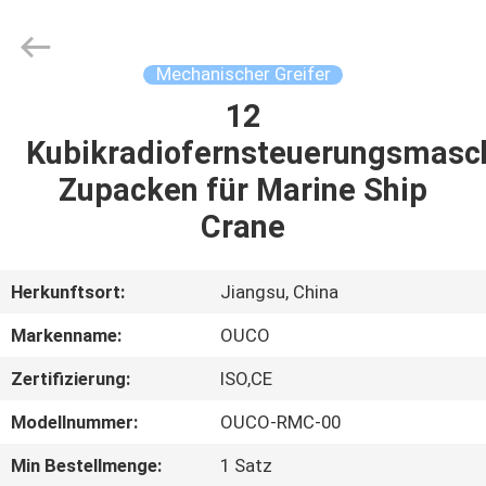
OUCO
INTERNATIONAL
GROUP
CO.,
LTD.
Mechanischer Greifer
All
Rights
12
ZU
Reserved.
Kubikradiofernsteuerungsmasch
HAUSE
Zupacken für Marine Ship
PRODUKTE
Crane
VIDEOS
Herkunftsort:
Jiangsu, China
Markenname:
OUCO
VR-
Zertifizierung:
ISO,CE
SHOW
Modellnummer:
OUCO-RMC-00
ÜBER
Min Bestellmenge:
1 Satz