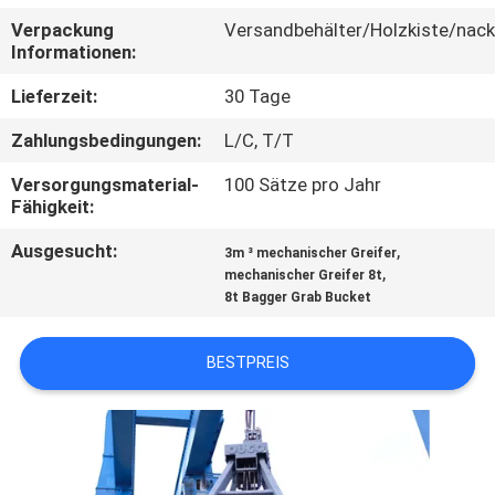
UNS
Verpackung
Versandbehälter/Holzkiste/nack
Informationen:
WERKSBESICHTIGUNG
Lieferzeit:
30 Tage
Zahlungsbedingungen:
L/C, T/T
QUALITÄTSKONTROLLE
Versorgungsmaterial-
100 Sätze pro Jahr
Fähigkeit:
NEUIGKEITEN
Ausgesucht:
,
3m ³ mechanischer Greifer
,
mechanischer Greifer 8t
RECHTSSACHEN
8t Bagger Grab Bucket
CONTACT
BESTPREIS
US
SITEMAP