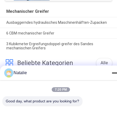
Mechanischer Greifer
Ausbaggerndes hydraulisches Maschinenhälften-Zupacken
6 CBM mechanischer Greifer
3 Kubikmeter Ergreifungsdoppel-greifer des Sandes
mechanischen Greifers
Beliebte Kategorien
Alle
Natalie
Mechanischer 
Crane Grab Bucket
Greifer
7:20 PM
Maschinenhälften-
Hydraulischer 
Greifer
Greifer
Good day, what product are you looking for?
Drahtloses 
Marine Cranes
Fernsteuerungszupacken