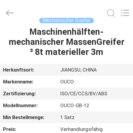
OUCO
INTERNATIONAL
GROUP
CO.,
LTD.
Mechanischer Greifer
All
Rights
Maschinenhälften-
ZU
Reserved.
mechanischer MassenGreifer
HAUSE
³ 8t materieller 3m
PRODUKTE
Herkunftsort:
JIANGSU, CHINA
VIDEOS
Markenname:
OUCO
Zertifizierung:
ISO/CE/CCS/BV/ABS
VR-
Modellnummer:
OUCO-GB-12
SHOW
Min Bestellmenge:
1 Satz
ÜBER
Preis:
Verhandlungsfähig