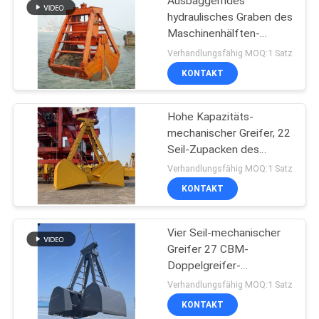
Ausbaggerndes
hydraulisches Graben des
Maschinenhälften-
mechanisches Greifer-
Verhandlungsfähig MOQ:1 Satz
2peels
KONTAKT
Hohe Kapazitäts-
mechanischer Greifer, 22
Seil-Zupacken des
Kubikmeter-vier
Verhandlungsfähig MOQ:1 Satz
KONTAKT
Vier Seil-mechanischer
Greifer 27 CBM-
Doppelgreifer-
Maschinenhälften-
Verhandlungsfähig MOQ:1 Satz
Zupacken
KONTAKT