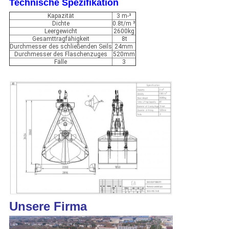
Technische Spezifikation
Kapazität
3 m-³
Dichte
0.8t/m ³
Leergewicht
2600kg
Gesamttragfähigkeit
8t
Durchmesser des schließenden Seils
24mm
Durchmesser des Flaschenzuges
520mm
Fälle
3
Unsere Firma