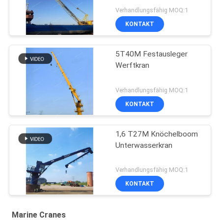
Verhandlungsfähig MOQ:1
KONTAKT
5T40M Festausleger
Werftkran
Verhandlungsfähig MOQ:1
KONTAKT
1,6 T27M Knöchelboom
Unterwasserkran
Verhandlungsfähig MOQ:1
KONTAKT
Marine Cranes