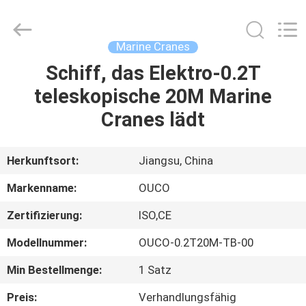
OUCO
INTERNATIONAL
GROUP
CO.,
LTD.
Marine Cranes
All
Rights
Schiff, das Elektro-0.2T
ZU
Reserved.
teleskopische 20M Marine
HAUSE
Cranes lädt
PRODUKTE
Herkunftsort:
Jiangsu, China
VIDEOS
Markenname:
OUCO
Zertifizierung:
ISO,CE
VR-
Modellnummer:
OUCO-0.2T20M-TB-00
SHOW
Min Bestellmenge:
1 Satz
ÜBER
Preis:
Verhandlungsfähig