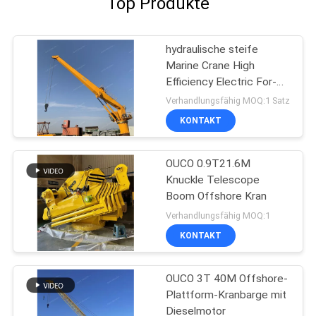
Top Produkte
hydraulische steife
Marine Crane High
Efficiency Electric For-
harte Beanspruchung
Verhandlungsfähig MOQ:1 Satz
des Boom-25T
KONTAKT
OUCO 0.9T21.6M
Knuckle Telescope
Boom Offshore Kran
Verhandlungsfähig MOQ:1
KONTAKT
OUCO 3T 40M Offshore-
Plattform-Kranbarge mit
Dieselmotor