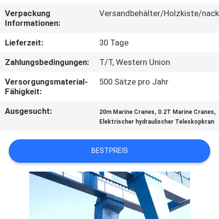
UNS
Verpackung
Versandbehälter/Holzkiste/nack
Informationen:
WERKSBESICHTIGUNG
Lieferzeit:
30 Tage
Zahlungsbedingungen:
T/T, Western Union
QUALITÄTSKONTROLLE
Versorgungsmaterial-
500 Sätze pro Jahr
Fähigkeit:
NEUIGKEITEN
Ausgesucht:
,
,
20m Marine Cranes
0.2T Marine Cranes
Elektrischer hydraulischer Teleskopkran
RECHTSSACHEN
BESTPREIS
CONTACT
US
SITEMAP