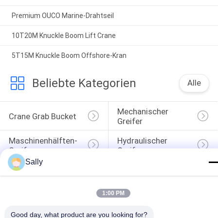
Premium OUCO Marine-Drahtseil
10T20M Knuckle Boom Lift Crane
5T15M Knuckle Boom Offshore-Kran
Beliebte Kategorien
Alle
Mechanischer 
Crane Grab Bucket
Greifer
Maschinenhälften-
Hydraulischer 
Greifer
Greifer
Sally
Drahtloses 
Marine Cranes
Fernsteuerungszupacken
1:00 PM
Schiffs-Plattform-
Offshoresockel-Kran
Kräne
Good day, what product are you looking for?