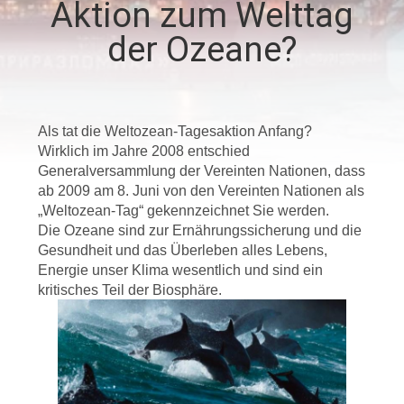
Aktion zum Welttag
UNS
der Ozeane?
WERKSBESICHTIGUNG
QUALITÄTSKONTROLLE
Als tat die Weltozean-Tagesaktion Anfang?
Wirklich im Jahre 2008 entschied
Generalversammlung der Vereinten Nationen, dass
NEUIGKEITEN
ab 2009 am 8. Juni von den Vereinten Nationen als
„Weltozean-Tag“ gekennzeichnet Sie werden.
Die Ozeane sind zur Ernährungssicherung und die
RECHTSSACHEN
Gesundheit und das Überleben alles Lebens,
Energie unser Klima wesentlich und sind ein
kritisches Teil der Biosphäre.
CONTACT
US
SITEMAP