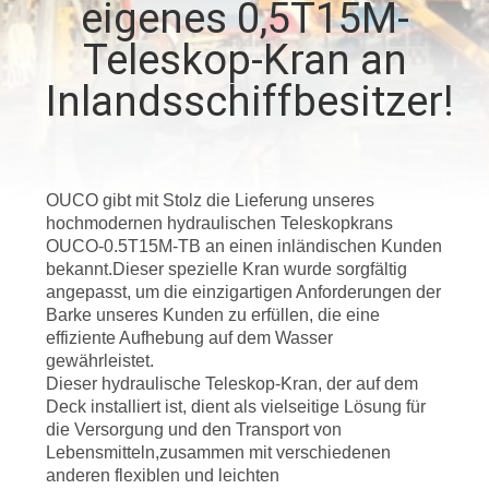
eigenes 0,5T15M-
UNS
Teleskop-Kran an
WERKSBESICHTIGUNG
Inlandsschiffbesitzer!
QUALITÄTSKONTROLLE
OUCO gibt mit Stolz die Lieferung unseres
NEUIGKEITEN
hochmodernen hydraulischen Teleskopkrans
OUCO-0.5T15M-TB an einen inländischen Kunden
bekannt.Dieser spezielle Kran wurde sorgfältig
RECHTSSACHEN
angepasst, um die einzigartigen Anforderungen der
Barke unseres Kunden zu erfüllen, die eine
effiziente Aufhebung auf dem Wasser
CONTACT
gewährleistet.
Dieser hydraulische Teleskop-Kran, der auf dem
US
Deck installiert ist, dient als vielseitige Lösung für
die Versorgung und den Transport von
Lebensmitteln,zusammen mit verschiedenen
SITEMAP
anderen flexiblen und leichten