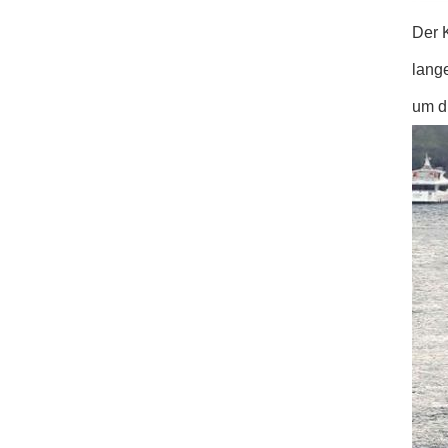
Der K
lang
um di