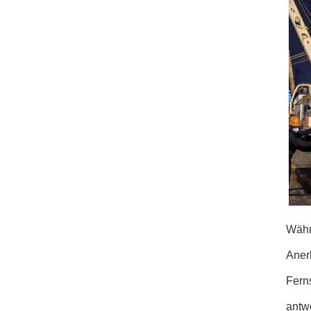
Währ
Aner
Fern
antwo