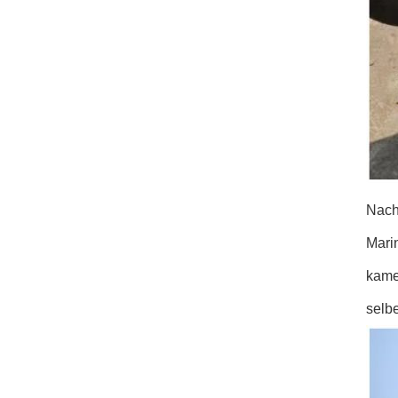
Nach
Mari
kame
selb