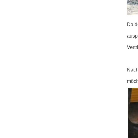
Da de
ausp
Vertr
Nach
möch