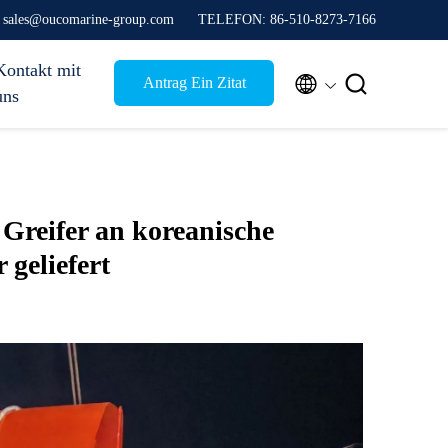
e sales@oucomarine-group.com
TELEFON: 86-510-8273-7166
Kontakt mit


Antrag Ein Zitat
uns
reifer an koreanische
 geliefert