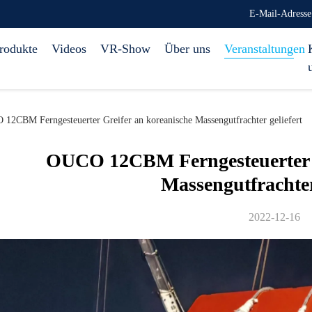
E-Mail-Adress
rodukte
Videos
VR-Show
Über uns
Veranstaltungen
12CBM Ferngesteuerter Greifer an koreanische Massengutfrachter geliefert
OUCO 12CBM Ferngesteuerter G
Massengutfrachter
2022-12-16