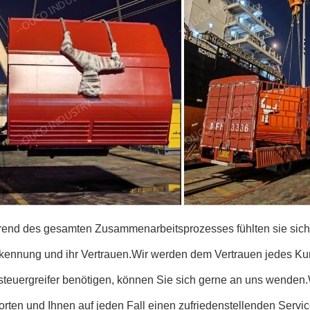
end des gesamten Zusammenarbeitsprozesses fühlten sie sich se
kennung und ihr Vertrauen.Wir werden dem Vertrauen jedes Ku
steuergreifer benötigen, können Sie sich gerne an uns wenden.
rten und Ihnen auf jeden Fall einen zufriedenstellenden Servic