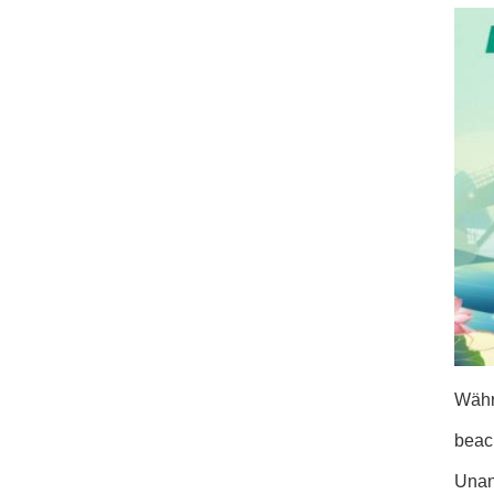
Währe
beac
Unan