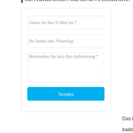
Senden
Das D
tradi