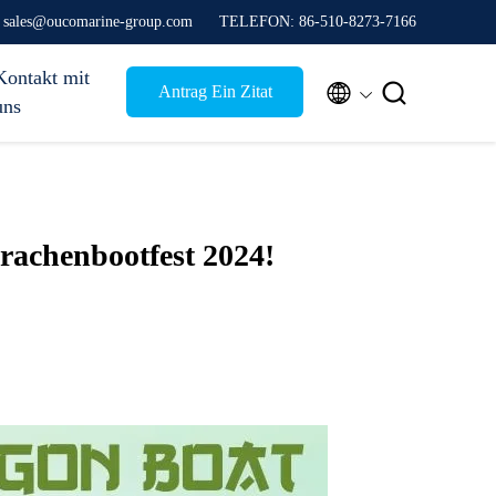
e sales@oucomarine-group.com
TELEFON: 86-510-8273-7166
Kontakt mit


Antrag Ein Zitat
uns
achenbootfest 2024!