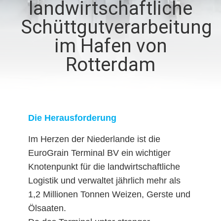
landwirtschaftliche
UNS
Schüttgutverarbeitung
WERKSBESICHTIGUNG
im Hafen von
Rotterdam
QUALITÄTSKONTROLLE
NEUIGKEITEN
Die Herausforderung
RECHTSSACHEN
Im Herzen der Niederlande ist die
EuroGrain Terminal BV ein wichtiger
CONTACT
Knotenpunkt für die landwirtschaftliche
US
Logistik und verwaltet jährlich mehr als
1,2 Millionen Tonnen Weizen, Gerste und
Ölsaaten.
SITEMAP