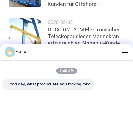
Kunden für Offshore-
Verladeoperationen geliefert
2026-08-05
OUCO 0.2T20M Elektronischer
Teleskopausleger-Marinekran
erfolgreich an Singapur-Kunden
geliefert
Sally
oben
2:40 AM
Good day, what product are you looking for?
Beliebte Kategorien
Alle
Mechanischer 
Crane Grab Bucket
Greifer
Maschinenhälften-
Hydraulischer 