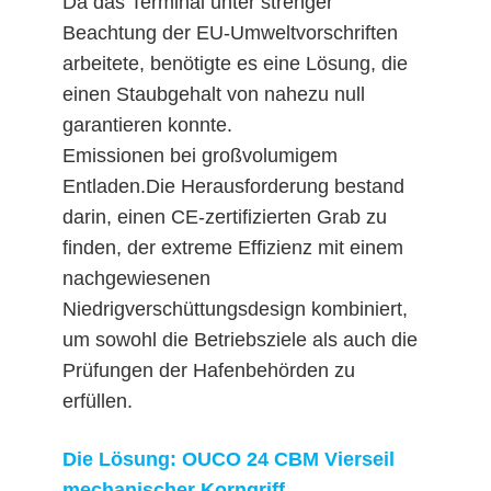
Da das Terminal unter strenger
Beachtung der EU-Umweltvorschriften
DATENSCHUTZRICHTLINIE
arbeitete, benötigte es eine Lösung, die
einen Staubgehalt von nahezu null
garantieren konnte.
Emissionen bei großvolumigem
Entladen.Die Herausforderung bestand
darin, einen CE-zertifizierten Grab zu
finden, der extreme Effizienz mit einem
nachgewiesenen
Niedrigverschüttungsdesign kombiniert,
um sowohl die Betriebsziele als auch die
Prüfungen der Hafenbehörden zu
erfüllen.
Die Lösung: OUCO 24 CBM Vierseil
mechanischer Korngriff